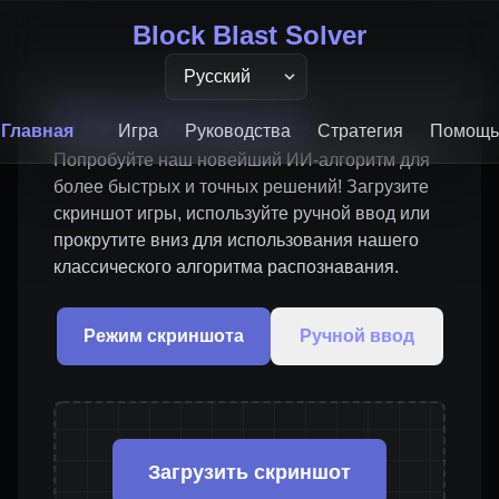
Block Blast Solver
Block Blast Solver
🚀 Новый ИИ-решатель
Главная
Игра
Руководства
Стратегия
Помощь
Попробуйте наш новейший ИИ-алгоритм для
Бесплатный онлайн-инструмент для р
более быстрых и точных решений! Загрузите
скриншот игры, используйте ручной ввод или
Используйте наш AI-решатель для получения 
прокрутите вниз для использования нашего
классического алгоритма распознавания.
е
Узнать больше →
Режим скриншота
Ручной ввод
Загрузить скриншот